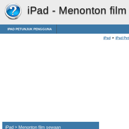
iPad -
Menonton film
IPAD PETUNJUK PENGGUNA
iPad
>
iPad Pe
iPad > Menonton film sewaan