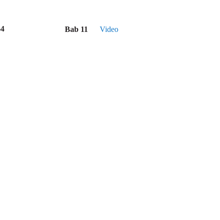
64
Bab 11
Video