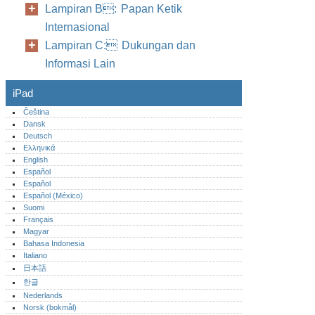
Lampiran B: Papan Ketik
Internasional
Lampiran C: Dukungan dan
Informasi Lain
iPad
Čeština
Dansk
Deutsch
Ελληνικά
English
Español
Español
Español (México)‎
Suomi
Français
Magyar
Bahasa Indonesia
Italiano
日本語
한글
Nederlands
Norsk (bokmål)‎