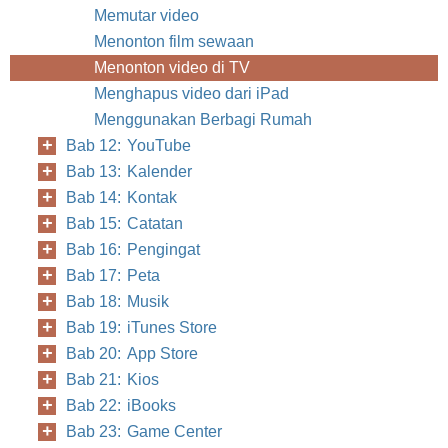
Memutar video
Menonton film sewaan
Menonton video di TV
Menghapus video dari iPad
Menggunakan Berbagi Rumah
Bab 12: YouTube
Bab 13: Kalender
Bab 14: Kontak
Bab 15: Catatan
Bab 16: Pengingat
Bab 17: Peta
Bab 18: Musik
Bab 19: iTunes Store
Bab 20: App Store
Bab 21: Kios
Bab 22: iBooks
Bab 23: Game Center