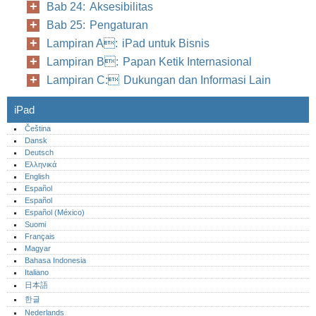
Bab 24: Aksesibilitas
Bab 25: Pengaturan
Lampiran A: iPad untuk Bisnis
Lampiran B: Papan Ketik Internasional
Lampiran C: Dukungan dan Informasi Lain
iPad
Čeština
Dansk
Deutsch
Ελληνικά
English
Español
Español
Español (México)‎
Suomi
Français
Magyar
Bahasa Indonesia
Italiano
日本語
한글
Nederlands