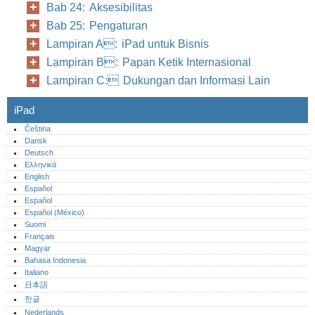
Bab 24: Aksesibilitas
Bab 25: Pengaturan
Lampiran A: iPad untuk Bisnis
Lampiran B: Papan Ketik Internasional
Lampiran C: Dukungan dan Informasi Lain
iPad
Čeština
Dansk
Deutsch
Ελληνικά
English
Español
Español
Español (México)‎
Suomi
Français
Magyar
Bahasa Indonesia
Italiano
日本語
한글
Nederlands