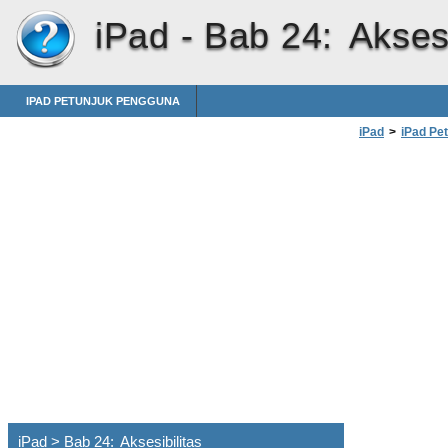
iPad -
Bab 24: Aksesi
IPAD PETUNJUK PENGGUNA
iPad
>
iPad Pe
iPad > Bab 24: Aksesibilitas