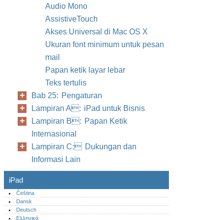
Audio Mono
AssistiveTouch
Akses Universal di Mac OS X
Ukuran font minimum untuk pesan
mail
Papan ketik layar lebar
Teks tertulis
Bab 25: Pengaturan
Lampiran A: iPad untuk Bisnis
Lampiran B: Papan Ketik
Internasional
Lampiran C: Dukungan dan
Informasi Lain
iPad
Čeština
Dansk
Deutsch
Ελληνικά