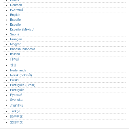
Dansk
Deutsch
Ελληνικά
English
Español
Español
Español (México)‎
Suomi
Français
Magyar
Bahasa Indonesia
Italiano
日本語
한글
Nederlands
Norsk (bokmål)‎
Polski
Português (Brasil)
Português‎
Русский
Svenska
ภาษาไทย
Türkçe
简体中文
繁體中文