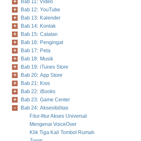
Bab 11: Video
Bab 12: YouTube
Bab 13: Kalender
Bab 14: Kontak
Bab 15: Catatan
Bab 16: Pengingat
Bab 17: Peta
Bab 18: Musik
Bab 19: iTunes Store
Bab 20: App Store
Bab 21: Kios
Bab 22: iBooks
Bab 23: Game Center
Bab 24: Aksesibilitas
Fitur-fitur Akses Universal
Mengenai VoiceOver
Klik Tiga Kali Tombol Rumah
Zoom