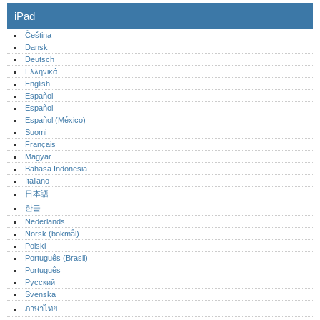
iPad
Čeština
Dansk
Deutsch
Ελληνικά
English
Español
Español
Español (México)‎
Suomi
Français
Magyar
Bahasa Indonesia
Italiano
日本語
한글
Nederlands
Norsk (bokmål)‎
Polski
Português (Brasil)
Português‎
Русский
Svenska
ภาษาไทย