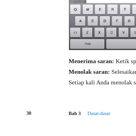
Menerima saran:
Ketik sp
Menolak saran:
Selesaika
Setiap kali Anda menolak 
30
Bab 3
Dasar-dasar