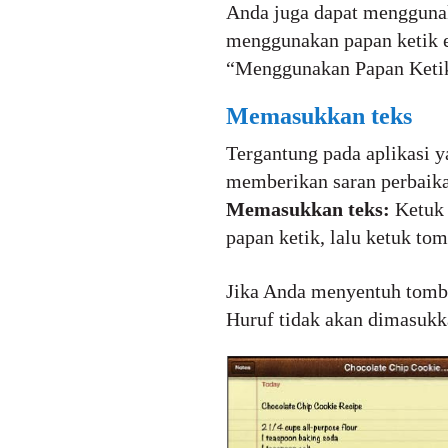
Anda juga dapat menggunak
menggunakan papan ketik ek
“Menggunakan Papan Ketik
Memasukkan teks
Tergantung pada aplikasi y
memberikan saran perbaika
Memasukkan teks:
Ketuk 
papan ketik, lalu ketuk to
Jika Anda menyentuh tombo
Huruf tidak akan dimasukk