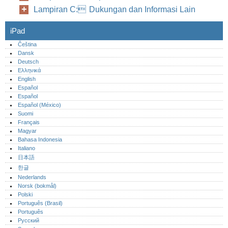
Lampiran C: Dukungan dan Informasi Lain
iPad
Čeština
Dansk
Deutsch
Ελληνικά
English
Español
Español
Español (México)‎
Suomi
Français
Magyar
Bahasa Indonesia
Italiano
日本語
한글
Nederlands
Norsk (bokmål)‎
Polski
Português (Brasil)
Português‎
Русский