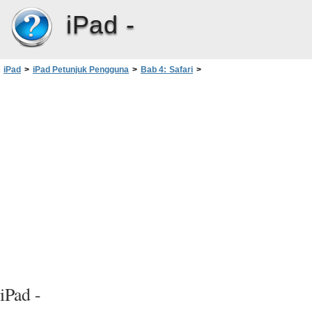
iPad -
iPad
>
iPad Petunjuk Pengguna
>
Bab 4: Safari
>
Mencetak halaman web, PDF, dan dokumen lainnya
iPad -