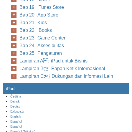
Bab 19: iTunes Store
Bab 20: App Store
Bab 21: Kios
Bab 22: iBooks
Bab 23: Game Center
Bab 24: Aksesibilitas
Bab 25: Pengaturan
Lampiran A: iPad untuk Bisnis
Lampiran B: Papan Ketik Internasional
Lampiran C: Dukungan dan Informasi Lain
iPad
Čeština
Dansk
Deutsch
Ελληνικά
English
Español
Español
Español (México)‎