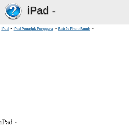
iPad -
iPad
>
iPad Petunjuk Pengguna
>
Bab 9: Photo Booth
>
Mengupload gambar ke komputer Anda
iPad -