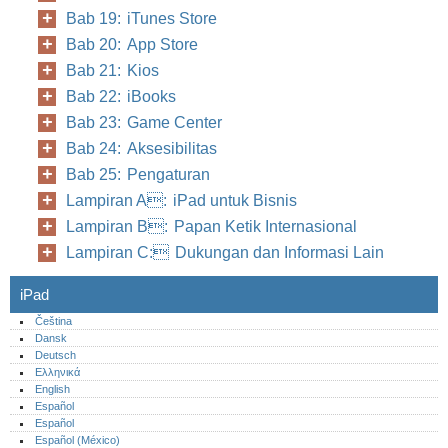
Bab 19: iTunes Store
Bab 20: App Store
Bab 21: Kios
Bab 22: iBooks
Bab 23: Game Center
Bab 24: Aksesibilitas
Bab 25: Pengaturan
Lampiran A: iPad untuk Bisnis
Lampiran B: Papan Ketik Internasional
Lampiran C: Dukungan dan Informasi Lain
iPad
Čeština
Dansk
Deutsch
Ελληνικά
English
Español
Español
Español (México)‎