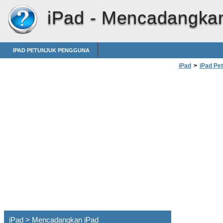
iPad -
Mencadangkan
IPAD PETUNJUK PENGGUNA
iPad
>
iPad Pe
iPad > Mencadangkan iPad