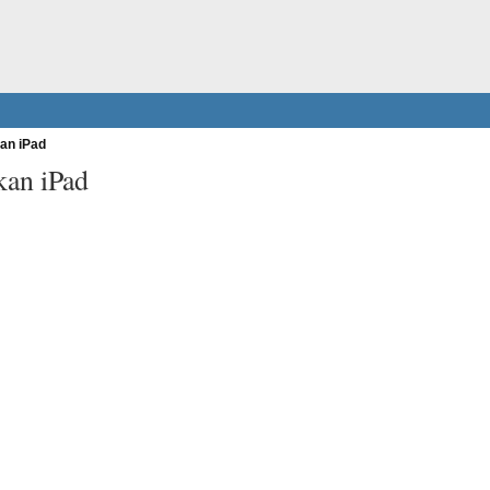
an iPad
an iPad