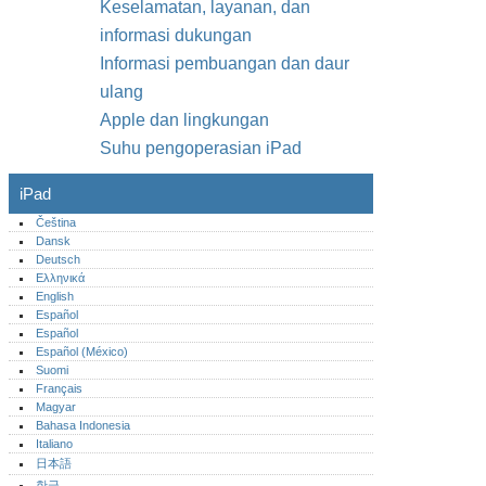
Keselamatan, layanan, dan
informasi dukungan
Informasi pembuangan dan daur
ulang
Apple dan lingkungan
Suhu pengoperasian iPad
iPad
Čeština
Dansk
Deutsch
Ελληνικά
English
Español
Español
Español (México)‎
Suomi
Français
Magyar
Bahasa Indonesia
Italiano
日本語
한글