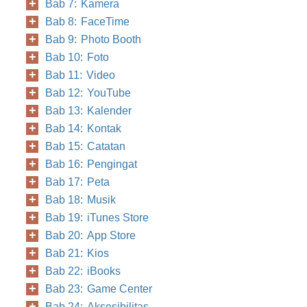
Bab 7: Kamera
Bab 8: FaceTime
Bab 9: Photo Booth
Bab 10: Foto
Bab 11: Video
Bab 12: YouTube
Bab 13: Kalender
Bab 14: Kontak
Bab 15: Catatan
Bab 16: Pengingat
Bab 17: Peta
Bab 18: Musik
Bab 19: iTunes Store
Bab 20: App Store
Bab 21: Kios
Bab 22: iBooks
Bab 23: Game Center
Bab 24: Aksesibilitas