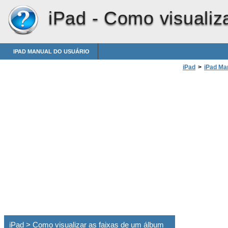
iPad -
Como visualiz
IPAD MANUAL DO USUÁRIO
iPad
>
iPad Ma
iPad > Como visualizar as faixas de um álbum