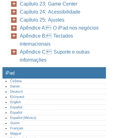
Capítulo 23: Game Center
Capítulo 24: Acessibilidade
Capítulo 25: Ajustes
Apêndice A: O iPad nos negócios
Apêndice B: Teclados
internacionais
Apêndice C: Suporte e outras
informações
iPad
Čeština
Dansk
Deutsch
Ελληνικά
English
Español
Español
Español (México)‎
Suomi
Français
Magyar