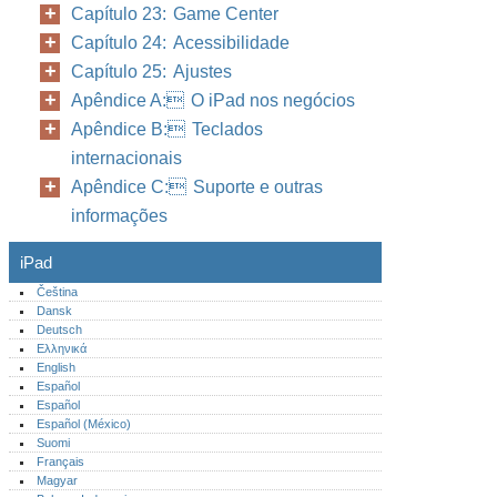
Capítulo 23: Game Center
Capítulo 24: Acessibilidade
Capítulo 25: Ajustes
Apêndice A: O iPad nos negócios
Apêndice B: Teclados
internacionais
Apêndice C: Suporte e outras
informações
iPad
Čeština
Dansk
Deutsch
Ελληνικά
English
Español
Español
Español (México)‎
Suomi
Français
Magyar