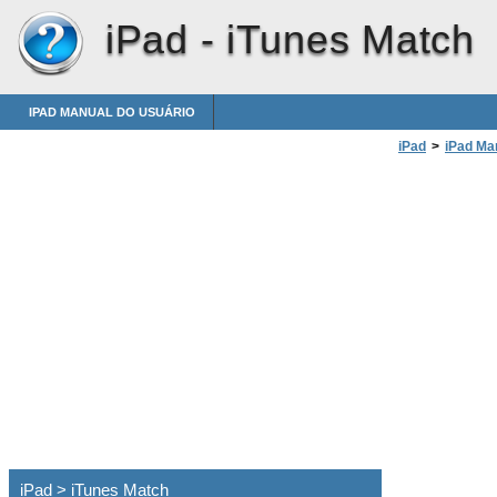
iPad -
iTunes Match
IPAD MANUAL DO USUÁRIO
iPad
>
iPad Ma
iPad > iTunes Match