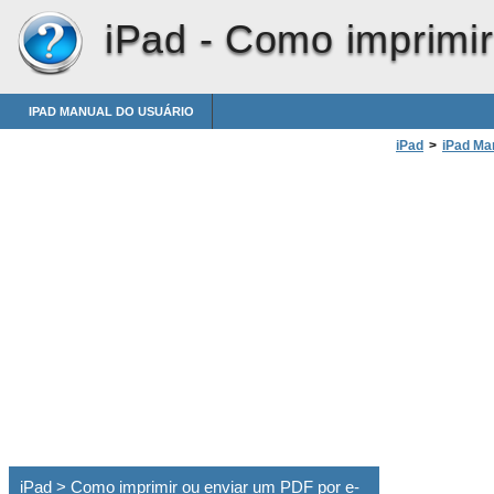
iPad -
Como imprimir
IPAD MANUAL DO USUÁRIO
iPad
>
iPad Ma
iPad > Como imprimir ou enviar um PDF por e-