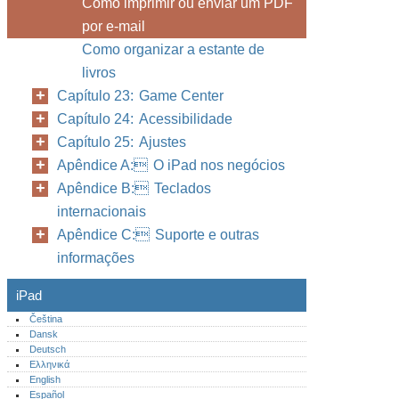
Como imprimir ou enviar um PDF
por e-mail
Como organizar a estante de
livros
Capítulo 23: Game Center
Capítulo 24: Acessibilidade
Capítulo 25: Ajustes
Apêndice A: O iPad nos negócios
Apêndice B: Teclados
internacionais
Apêndice C: Suporte e outras
informações
iPad
Čeština
Dansk
Deutsch
Ελληνικά
English
Español