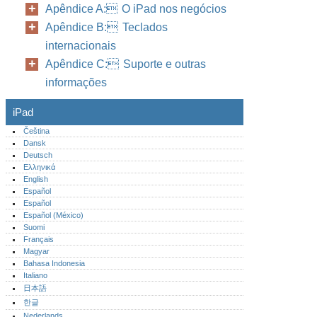
Apêndice A: O iPad nos negócios
Apêndice B: Teclados
internacionais
Apêndice C: Suporte e outras
informações
iPad
Čeština
Dansk
Deutsch
Ελληνικά
English
Español
Español
Español (México)‎
Suomi
Français
Magyar
Bahasa Indonesia
Italiano
日本語
한글
Nederlands