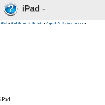
iPad -
iPad
>
iPad Manual do Usuário
>
Capítulo 3: Noções básicas
>
Como usar o AirPlay
iPad -