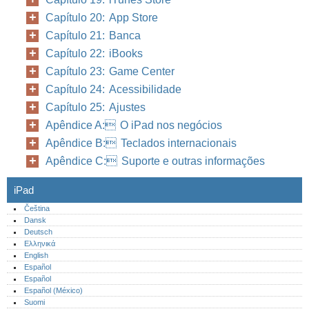
Capítulo 20: App Store
Capítulo 21: Banca
Capítulo 22: iBooks
Capítulo 23: Game Center
Capítulo 24: Acessibilidade
Capítulo 25: Ajustes
Apêndice A: O iPad nos negócios
Apêndice B: Teclados internacionais
Apêndice C: Suporte e outras informações
iPad
Čeština
Dansk
Deutsch
Ελληνικά
English
Español
Español
Español (México)‎
Suomi