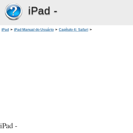
iPad -
iPad
>
iPad Manual do Usuário
>
Capítulo 4: Safari
>
Como digitar texto e preencher formulários
iPad -