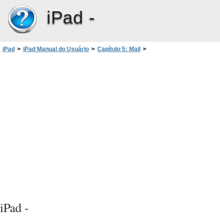
iPad -
iPad
>
iPad Manual do Usuário
>
Capítulo 5: Mail
>
Como organizar os e-mails
iPad -