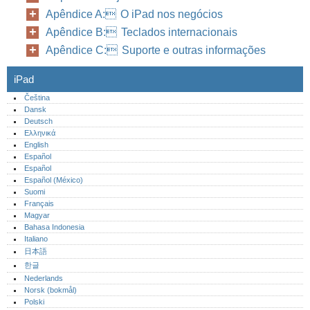
Apêndice A: O iPad nos negócios
Apêndice B: Teclados internacionais
Apêndice C: Suporte e outras informações
iPad
Čeština
Dansk
Deutsch
Ελληνικά
English
Español
Español
Español (México)‎
Suomi
Français
Magyar
Bahasa Indonesia
Italiano
日本語
한글
Nederlands
Norsk (bokmål)‎
Polski