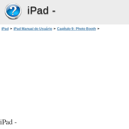
iPad -
iPad
>
iPad Manual do Usuário
>
Capítulo 9: Photo Booth
>
Como selecionar um efeito
iPad -